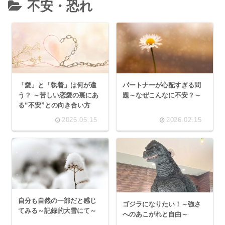
不安・恐れ
「愛」と「執着」は何が違
パートナーが心配すぎる問
う？ ～苦しい恋愛の裏にあ
題～なぜこんなに不安？～
る“不安”との向き合い方
2026.05.15
2026.02.15
自分も自然の一部だと感じ
ゴジラになりたい！～強さ
てみる～記録的大雪にて～
へのあこがれと自由～